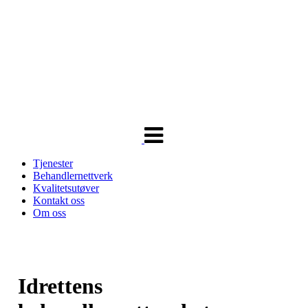
Veksle
navigasjon
Tjenester
Behandlernettverk
Kvalitetsutøver
Kontakt oss
Om oss
Idrettens