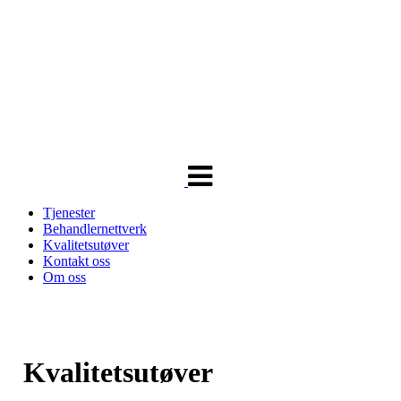
Veksle
navigasjon
Tjenester
Behandlernettverk
Kvalitetsutøver
Kontakt oss
Om oss
Kvalitetsutøver