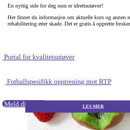
En nyttig side for deg som er idrettsutøver!
Her finner du informasjon om aktuelle kurs og annen ny
rehabilitering etter skade. Det er gratis å opprette bruker
Portal for kvalitetsutøver
Fotballspesifikk opptrening mot RTP
Meld din skade
LES MER
LES MER
LES MER