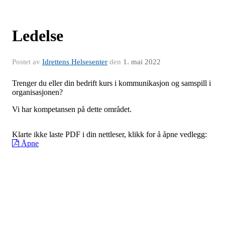
Ledelse
Postet av
Idrettens Helsesenter
den
1. mai 2022
Trenger du eller din bedrift kurs i kommunikasjon og samspill i
organisasjonen?
Vi har kompetansen på dette området.
Klarte ikke laste PDF i din nettleser, klikk for å åpne vedlegg:
Åpne
Postadr: Postboks 34 Bekkelagshøgda, 1109 Oslo Tlf: 987 02033
Mail:
post@ihs.no
Her finner du oss
Personvern
Åpenhetsloven
ARP
Avbestillingsregler