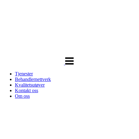
Veksle
navigasjon
Tjenester
Behandlernettverk
Kvalitetsutøver
Kontakt oss
Om oss