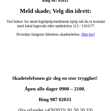
Ring 987 02033
Meld skade; Velg din idrett:
Ved behov for akutt legehjelp/medisinsk hjelp må du ta kontakt
med lokal legevakt eller nødtelefon 113 / 116117!
Hvordan fungerer Idrettens skadetelefon-
film her!
Skadetelefonen gir deg en stor trygghet!
Åpen alle dager 0900 – 2100.
Ring 987 02033
(fra utlandet +4702033/ 91 50 20 33)