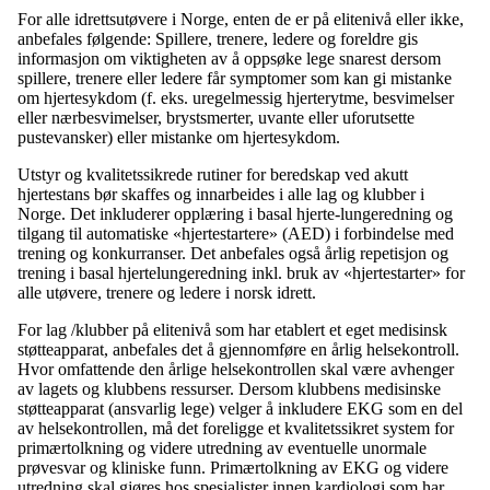
For alle idrettsutøvere i Norge, enten de er på elitenivå eller ikke,
anbefales følgende: Spillere, trenere, ledere og foreldre gis
informasjon om viktigheten av å oppsøke lege snarest dersom
spillere, trenere eller ledere får symptomer som kan gi mistanke
om hjertesykdom (f. eks. uregelmessig hjerterytme, besvimelser
eller nærbesvimelser, brystsmerter, uvante eller uforutsette
pustevansker) eller mistanke om hjertesykdom.
Utstyr og kvalitetssikrede rutiner for beredskap ved akutt
hjertestans bør skaffes og innarbeides i alle lag og klubber i
Norge. Det inkluderer opplæring i basal hjerte-lungeredning og
tilgang til automatiske «hjertestartere» (AED) i forbindelse med
trening og konkurranser. Det anbefales også årlig repetisjon og
trening i basal hjertelungeredning inkl. bruk av «hjertestarter» for
alle utøvere, trenere og ledere i norsk idrett.
For lag /klubber på elitenivå som har etablert et eget medisinsk
støtteapparat, anbefales det å gjennomføre en årlig helsekontroll.
Hvor omfattende den årlige helsekontrollen skal være avhenger
av lagets og klubbens ressurser. Dersom klubbens medisinske
støtteapparat (ansvarlig lege) velger å inkludere EKG som en del
av helsekontrollen, må det foreligge et kvalitetssikret system for
primærtolkning og videre utredning av eventuelle unormale
prøvesvar og kliniske funn. Primærtolkning av EKG og videre
utredning skal gjøres hos spesialister innen kardiologi som har