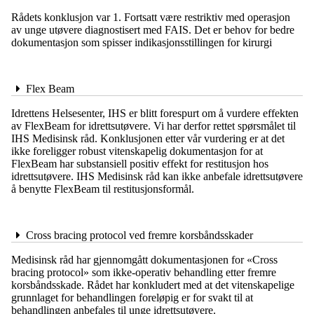
Rådets konklusjon var 1. Fortsatt være restriktiv med operasjon
av unge utøvere diagnostisert med FAIS. Det er behov for bedre
dokumentasjon som spisser indikasjonsstillingen for kirurgi
Flex Beam
Idrettens Helsesenter, IHS er blitt forespurt om å vurdere effekten
av FlexBeam for idrettsutøvere. Vi har derfor rettet spørsmålet til
IHS Medisinsk råd. Konklusjonen etter vår vurdering er at det
ikke foreligger robust vitenskapelig dokumentasjon for at
FlexBeam har substansiell positiv effekt for restitusjon hos
idrettsutøvere. IHS Medisinsk råd kan ikke anbefale idrettsutøvere
å benytte FlexBeam til restitusjonsformål.
Cross bracing protocol ved fremre korsbåndsskader
Medisinsk råd har gjennomgått dokumentasjonen for «Cross
bracing protocol» som ikke-operativ behandling etter fremre
korsbåndsskade. Rådet har konkludert med at det vitenskapelige
grunnlaget for behandlingen foreløpig er for svakt til at
behandlingen anbefales til unge idrettsutøvere.