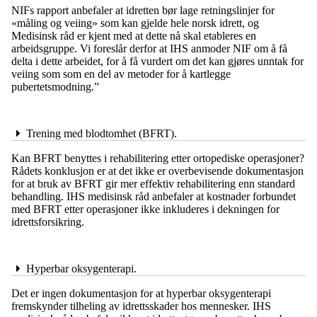
NIFs rapport anbefaler at idretten bør lage retningslinjer for
«måling og veiing» som kan gjelde hele norsk idrett, og
Medisinsk råd er kjent med at dette nå skal etableres en
arbeidsgruppe. Vi foreslår derfor at IHS anmoder NIF om å få
delta i dette arbeidet, for å få vurdert om det kan gjøres unntak for
veiing som som en del av metoder for å kartlegge
pubertetsmodning.”
Trening med blodtomhet (BFRT).
Kan BFRT benyttes i rehabilitering etter ortopediske operasjoner?
Rådets konklusjon er at det ikke er overbevisende dokumentasjon
for at bruk av BFRT gir mer effektiv rehabilitering enn standard
behandling. IHS medisinsk råd anbefaler at kostnader forbundet
med BFRT etter operasjoner ikke inkluderes i dekningen for
idrettsforsikring.
Hyperbar oksygenterapi.
Det er ingen dokumentasjon for at hyperbar oksygenterapi
fremskynder tilheling av idrettsskader hos mennesker. IHS