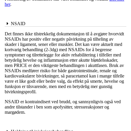
her
.
NSAID
Det finnes ikke tilstrekkelig dokumentasjon til å avgjøre hvorvidt
NSAIDs har positiv eller negativ påvirkning på tilheling av
skader i ligament, sener eller muskler. Det kan være aktuelt med
kortvarig behandling (2-3dg) med NSAIDs for å begrense
symptomer og tilrettelegge for aktiv rehabilitering i tilfeller med
betydelig hevelse og inflammasjon etter akutte bløtdelsskader,
men PRICE er den viktigeste behandlingen i akuttfasen. Bruk av
NSAIDs medfører risiko for både gastrointestinale, renale og
kardiovaskulære bivirkninger, så paracetamol kan i mange tilfelle
være et like godt eller bedre valg, da effekt på smerte, hevelse og
funksjon er tilsvarende, men med en betydelig mer gunstig
bivirkningsprofil.
NSAID er kontraindisert ved brudd, og sannsynligvis også ved
andre tilstander i ben som apofysitter, stressreaksjoner og
margødem.