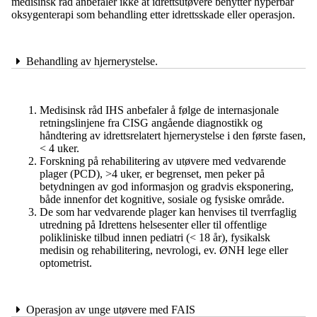
medisinsk råd anbefaler ikke at idrettsutøvere benytter hyperbar
oksygenterapi som behandling etter idrettsskade eller operasjon.
Behandling av hjernerystelse.
Medisinsk råd IHS anbefaler å følge de internasjonale
retningslinjene fra CISG angående diagnostikk og
håndtering av idrettsrelatert hjernerystelse i den første fasen,
< 4 uker.
Forskning på rehabilitering av utøvere med vedvarende
plager (PCD), >4 uker, er begrenset, men peker på
betydningen av god informasjon og gradvis eksponering,
både innenfor det kognitive, sosiale og fysiske område.
De som har vedvarende plager kan henvises til tverrfaglig
utredning på Idrettens helsesenter eller til offentlige
polikliniske tilbud innen pediatri (< 18 år), fysikalsk
medisin og rehabilitering, nevrologi, ev. ØNH lege eller
optometrist.
Operasjon av unge utøvere med FAIS