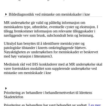
Bildediagnostikk ved mistanke om meniskskader i kne
MR undersøkelse gir valid og pålitelig informasjon om
meniskadens type, utbredelse, eventuelle cyster og ekstrusjon. I
tillegg fremkommer informasjon om relevante tilleggsskader i
nærliggende vev som brusk, subchondralt bein og beinmarg.
Ultralyd kan benyttes til å identifisere meniskcyster og
patologiske tilstander i kneets omkringliggende bløtvev.
Nøyaktigheten av undersøkelsen for meniskskader er beskrevet
med høy variasjon i litteraturen3.
Medisinsk råd ved IHS konkluderer med at MR undersøkelse skal
være foretrukken modalitet som supplerende undersøkelse ved
mistanke om meniskskade i kne
Prioritering av behandlere i behandlernettverket til Idrettens
Skadetelefon
Prioritering av behandlere har vært behandlet og vedtatt.
Les mer