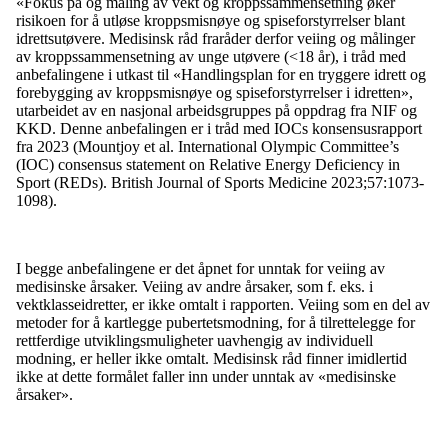
«Fokus på og måling av vekt og kroppssammensetning øker
risikoen for å utløse kroppsmisnøye og spiseforstyrrelser blant
idrettsutøvere. Medisinsk råd fraråder derfor veiing og målinger
av kroppssammensetning av unge utøvere (<18 år), i tråd med
anbefalingene i utkast til «Handlingsplan for en tryggere idrett og
forebygging av kroppsmisnøye og spiseforstyrrelser i idretten»,
utarbeidet av en nasjonal arbeidsgruppes på oppdrag fra NIF og
KKD. Denne anbefalingen er i tråd med IOCs konsensusrapport
fra 2023 (Mountjoy et al. International Olympic Committee’s
(IOC) consensus statement on Relative Energy Deficiency in
Sport (REDs). British Journal of Sports Medicine 2023;57:1073-
1098).
I begge anbefalingene er det åpnet for unntak for veiing av
medisinske årsaker. Veiing av andre årsaker, som f. eks. i
vektklasseidretter, er ikke omtalt i rapporten. Veiing som en del av
metoder for å kartlegge pubertetsmodning, for å tilrettelegge for
rettferdige utviklingsmuligheter uavhengig av individuell
modning, er heller ikke omtalt. Medisinsk råd finner imidlertid
ikke at dette formålet faller inn under unntak av «medisinske
årsaker».