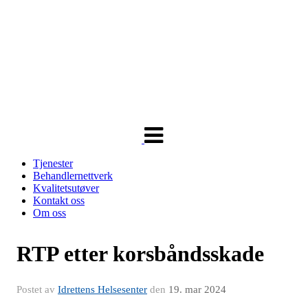
Veksle
navigasjon
Tjenester
Behandlernettverk
Kvalitetsutøver
Kontakt oss
Om oss
RTP etter korsbåndsskade
Postet av
Idrettens Helsesenter
den
19. mar 2024