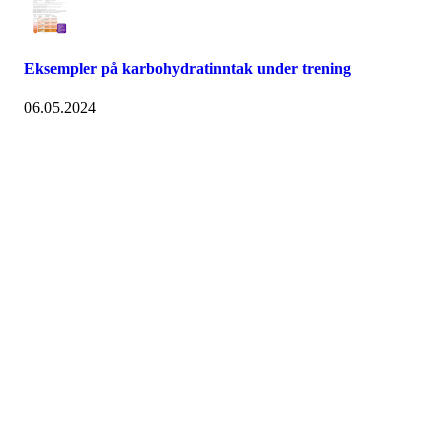
Eksempler på karbohydratinntak under trening
06.05.2024
Postadr: Postboks 34 Bekkelagshøgda, 1109 Oslo Tlf: 987 02033
Mail:
post@ihs.no
Her finner du oss
Personvern
Åpenhetsloven
ARP
Avbestillingsregler