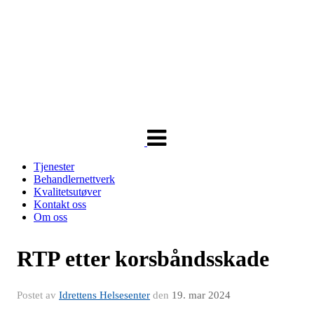
Veksle
navigasjon
Tjenester
Behandlernettverk
Kvalitetsutøver
Kontakt oss
Om oss
RTP etter korsbåndsskade
Postet av
Idrettens Helsesenter
den
19. mar 2024